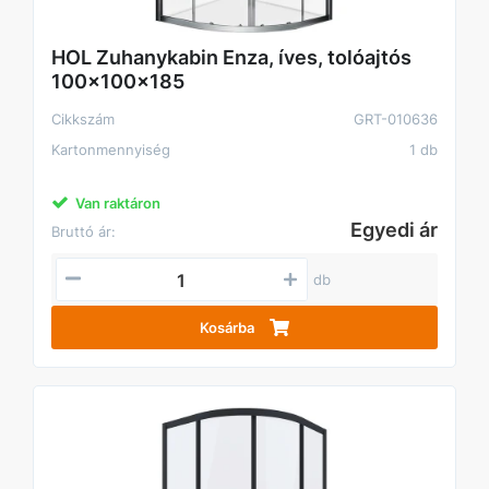
HOL Zuhanykabin Enza, íves, tolóajtós
100x100x185
Cikkszám
GRT-010636
Kartonmennyiség
1 db
Van raktáron
Egyedi ár
Bruttó ár:
db
Kosárba