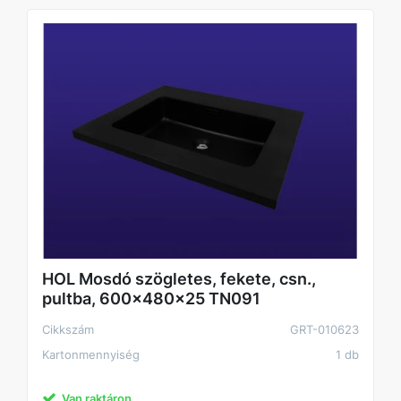
HOL Mosdó szögletes, fekete, csn.,
pultba, 600x480x25 TN091
Cikkszám
GRT-010623
Kartonmennyiség
1 db
Van raktáron