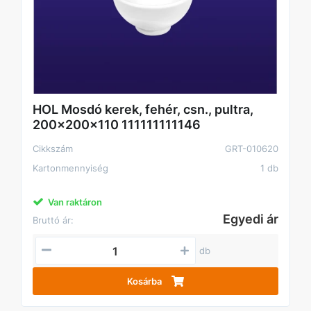
HOL Mosdó kerek, fehér, csn., pultra,
200x200x110 111111111146
Cikkszám
GRT-010620
Kartonmennyiség
1 db
Van raktáron
Egyedi ár
Bruttó ár:
db
Kosárba