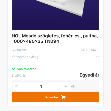
HOL Mosdó szögletes, fehér, cs., pultba,
1000x480x25 TN094
Cikkszám
GRT-010610
Kartonmennyiség
1 db
Van raktáron
Egyedi ár
Bruttó ár:
db
Kosárba