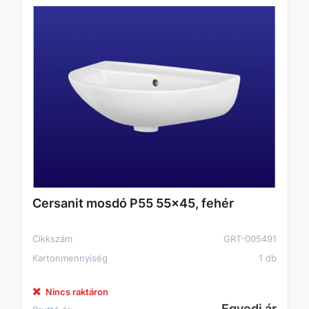
Cersanit mosdó P55 55x45, fehér
Cikkszám
GRT-005491
Kartonmennyiség
1 db
Nincs raktáron
Egyedi ár