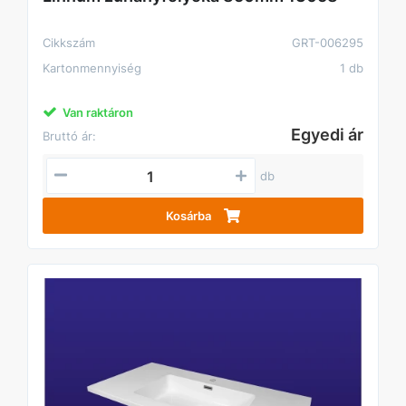
Cikkszám
GRT-006295
Kartonmennyiség
1 db
Van raktáron
Egyedi ár
Bruttó ár:
db
Kosárba