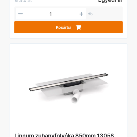
Bruttó ár:
db
Kosárba
Linnum zuhanyfolyóka 850mm 13058