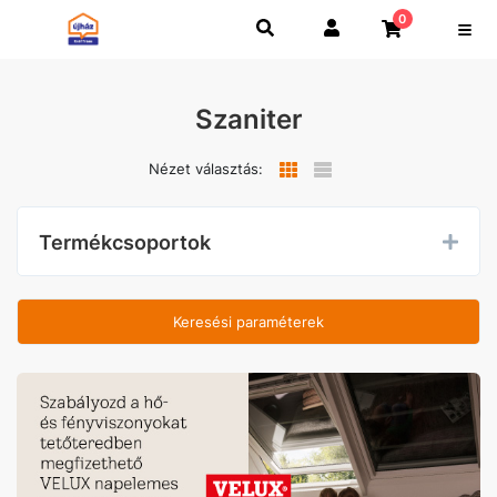
0
Szaniter
Nézet választás:
Termékcsoportok
Keresési paraméterek