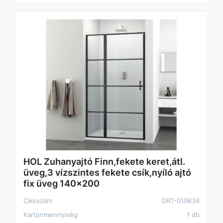
HOL Zuhanyajtó Finn,fekete keret,átl.
üveg,3 vízszintes fekete csík,nyíló ajtó
fix üveg 140x200
Cikkszám
GRT-010634
Kartonmennyiség
1 db