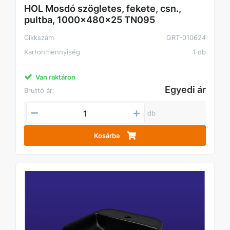
HOL Mosdó szögletes, fekete, csn.,
pultba, 1000x480x25 TN095
Cikkszám
GRT-010624
Kartonmennyiség
1 db
Van raktáron
Egyedi ár
Bruttó ár:
db
Kosárba