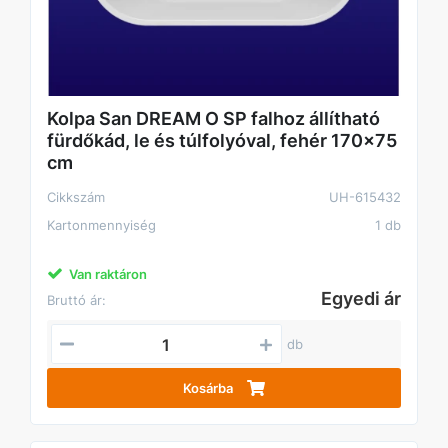
Kolpa San DREAM O SP falhoz állítható
fürdőkád, le és túlfolyóval, fehér 170x75
cm
Cikkszám
UH-615432
Kartonmennyiség
1 db
Van raktáron
Egyedi ár
Bruttó ár:
db
Kosárba