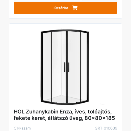
Kosárba
HOL Zuhanykabin Enza, íves, tolóajtós,
fekete keret, átlátszó üveg, 80x80x185
Cikkszám
GRT-010639