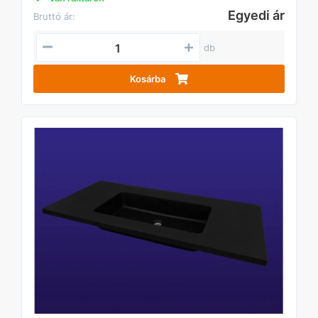
Egyedi ár
Bruttó ár:
db
Kosárba