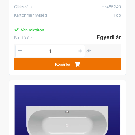
Cikkszám
UH-485240
Kartonmennyiség
1 db
Van raktáron
Egyedi ár
Bruttó ár:
db
Kosárba