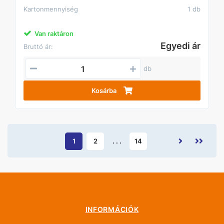
Kartonmennyiség
1 db
Van raktáron
Egyedi ár
Bruttó ár:
db
Kosárba
1
2
. . .
14
INFORMÁCIÓK