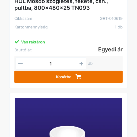
HOL Mosdó szögletes, fekete, csn.,
pultba, 800x480x25 TN093
Cikkszám
GRT-010619
Kartonmennyiség
1 db
Van raktáron
Egyedi ár
Bruttó ár:
db
Kosárba