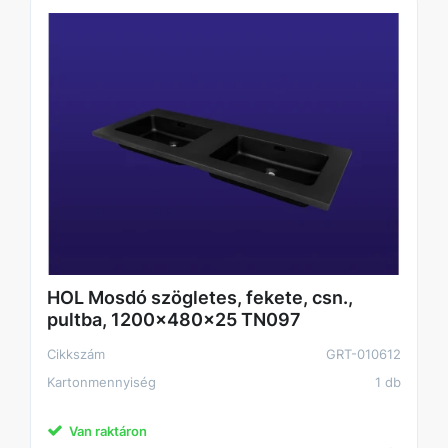
HOL Mosdó szögletes, fekete, csn.,
pultba, 1200x480x25 TN097
Cikkszám
GRT-010612
Kartonmennyiség
1 db
Van raktáron