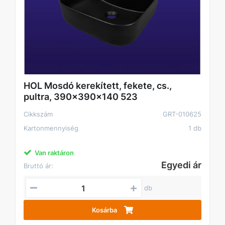
HOL Mosdó kerekített, fekete, cs.,
pultra, 390x390x140 523
Cikkszám
GRT-010625
Kartonmennyiség
1 db
Van raktáron
Egyedi ár
Bruttó ár:
db
Kosárba