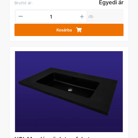
Egyedi ár
Bruttó ár:
db
Kosárba