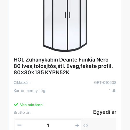
HOL Zuhanykabin Deante Funkia Nero
80 íves,tolóajtós,átl. üveg,fekete profil,
80x80x185 KYPN52K
Cikkszám
GRT-010638
Kartonmennyiség
1 db
Van raktáron
Egyedi ár
Bruttó ár:
db