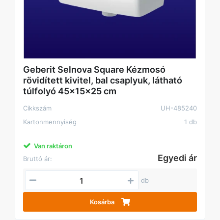
Geberit Selnova Square Kézmosó
rövidített kivitel, bal csaplyuk, látható
túlfolyó 45x15x25 cm
Cikkszám
UH-485240
Kartonmennyiség
1 db
Van raktáron
Egyedi ár
Bruttó ár:
db
Kosárba