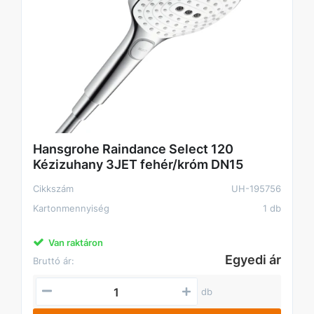
Hansgrohe Raindance Select 120
Kézizuhany 3JET fehér/króm DN15
Cikkszám
UH-195756
Kartonmennyiség
1 db
Van raktáron
Egyedi ár
Bruttó ár:
db