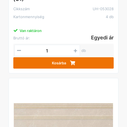
Cikkszám
UH-053028
Kartonmennyiség
4 db
Van raktáron
Egyedi ár
Bruttó ár:
db
Kosárba