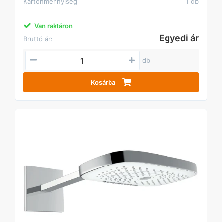
Kartonmennyiség
1 db
Van raktáron
Egyedi ár
Bruttó ár:
db
Kosárba