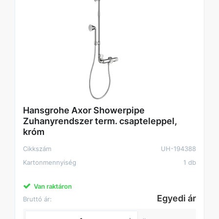
Hansgrohe Axor Showerpipe
Zuhanyrendszer term. csapteleppel,
króm
Cikkszám
UH-194388
Kartonmennyiség
1 db
Van raktáron
Egyedi ár
Bruttó ár: