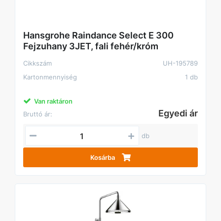
Hansgrohe Raindance Select E 300
Fejzuhany 3JET, fali fehér/króm
Cikkszám
UH-195789
Kartonmennyiség
1 db
Van raktáron
Egyedi ár
Bruttó ár:
db
Kosárba