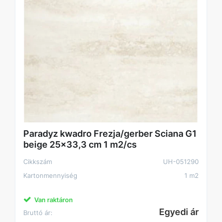
Paradyz kwadro Frezja/gerber Sciana G1
beige 25x33,3 cm 1 m2/cs
Cikkszám
UH-051290
Kartonmennyiség
1 m2
Van raktáron
Egyedi ár
Bruttó ár: