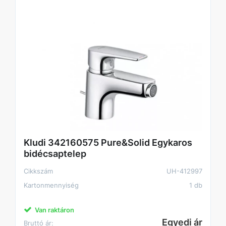
Kludi 342160575 Pure&Solid Egykaros
bidécsaptelep
Cikkszám
UH-412997
Kartonmennyiség
1 db
Van raktáron
Egyedi ár
Bruttó ár: