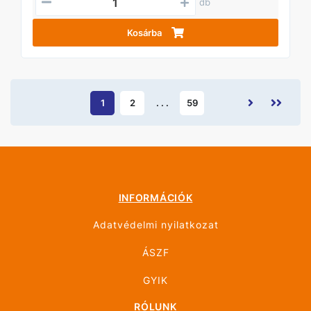
db
Kosárba
1
2
. . .
59
INFORMÁCIÓK
Adatvédelmi nyilatkozat
ÁSZF
GYIK
RÓLUNK