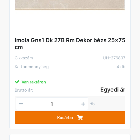
Imola Gns1 Dk 27B Rm Dekor bézs 25x75
cm
Cikkszám
UH-276807
Kartonmennyiség
4 db
Van raktáron
Egyedi ár
Bruttó ár:
db
Kosárba