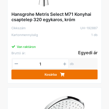
Hansgrohe Metris Select M71 Konyhai
csaptelep 320 egykaros, króm
Cikkszám
UH-192887
Kartonmennyiség
1 db
Van raktáron
Egyedi ár
Bruttó ár:
db
Kosárba