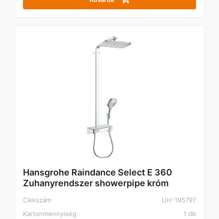
Hansgrohe Raindance Select E 360
Zuhanyrendszer showerpipe króm
Cikkszám
UH-195797
Kartonmennyiség
1 db