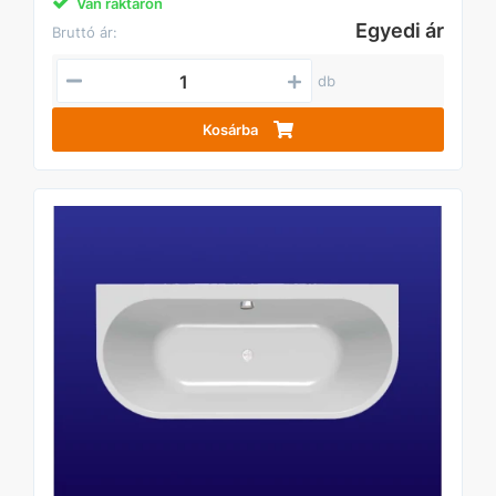
Van raktáron
Egyedi ár
Bruttó ár:
db
Kosárba