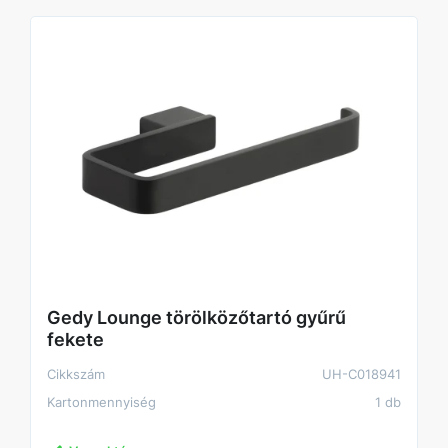
Gedy Lounge törölközőtartó gyűrű
fekete
Cikkszám
UH-C018941
Kartonmennyiség
1 db