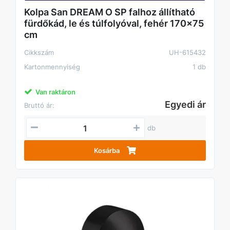
Kolpa San DREAM O SP falhoz állítható
fürdőkád, le és túlfolyóval, fehér 170x75
cm
Cikkszám
UH-615432
Kartonmennyiség
1 db
Van raktáron
Egyedi ár
Bruttó ár:
db
Kosárba