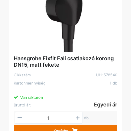
Hansgrohe Fixfit Fali csatlakozó korong
DN15, matt fekete
Cikkszám
UH-578540
Kartonmennyiség
1 db
Van raktáron
Egyedi ár
Bruttó ár:
db
Kosárba