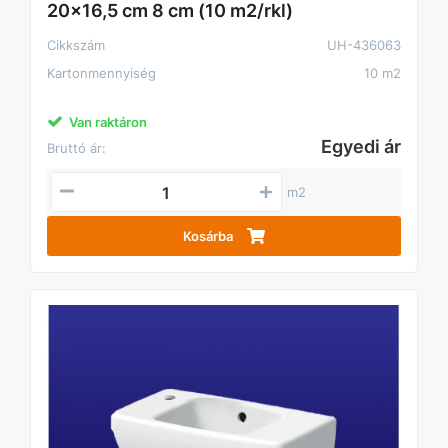
20x16,5 cm 8 cm (10 m2/rkl)
Cikkszám
UH-436063
Kartonmennyiség
10 m2
Van raktáron
Egyedi ár
Bruttó ár:
m2
Kosárba