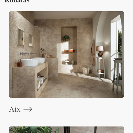
Aix
⟶