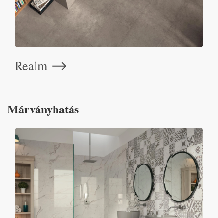
Realm
⟶
Márványhatás