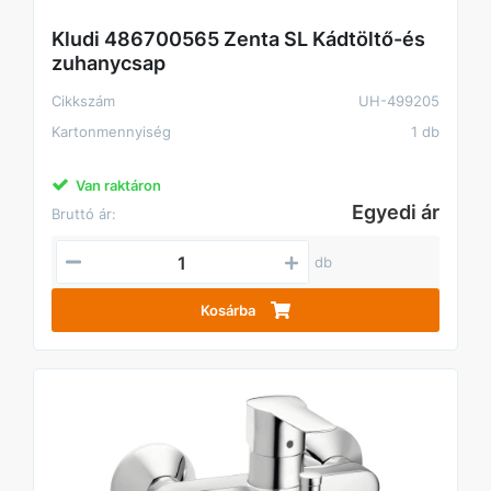
Kludi 486700565 Zenta SL Kádtöltő-és
zuhanycsap
Cikkszám
UH-499205
Kartonmennyiség
1 db
Van raktáron
Egyedi ár
Bruttó ár:
db
Kosárba