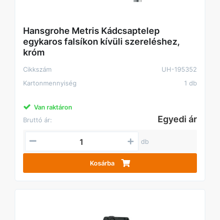
Hansgrohe Metris Kádcsaptelep
egykaros falsíkon kívüli szereléshez,
króm
Cikkszám
UH-195352
Kartonmennyiség
1 db
Van raktáron
Egyedi ár
Bruttó ár:
db
Kosárba