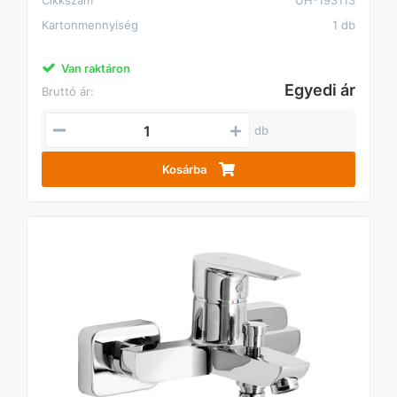
Cikkszám
UH-193113
Kartonmennyiség
1 db
Van raktáron
Egyedi ár
Bruttó ár:
db
Kosárba