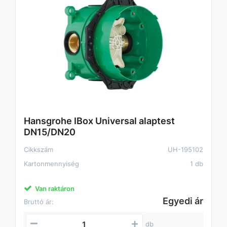
Hansgrohe IBox Universal alaptest
DN15/DN20
Cikkszám
UH-195102
Kartonmennyiség
1 db
Van raktáron
Egyedi ár
Bruttó ár:
db