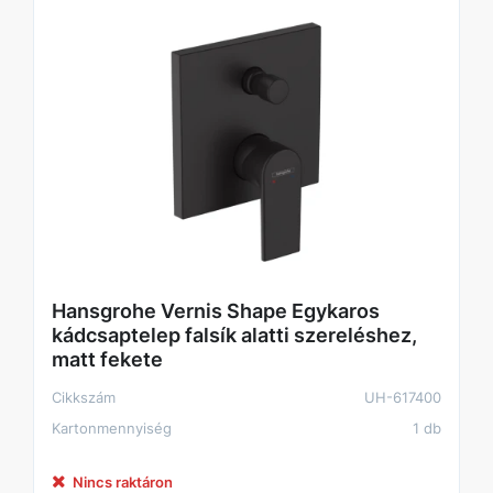
Hansgrohe Vernis Shape Egykaros
kádcsaptelep falsík alatti szereléshez,
matt fekete
Cikkszám
UH-617400
Kartonmennyiség
1 db
Nincs raktáron