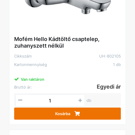
Mofém Hello Kádtöltő csaptelep,
zuhanyszett nélkül
Cikkszám
UH-802105
Kartonmennyiség
1 db
Van raktáron
Egyedi ár
Bruttó ár:
db
Kosárba