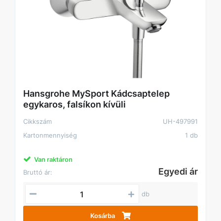
Hansgrohe MySport Kádcsaptelep
egykaros, falsíkon kívüli
Cikkszám
UH-497991
Kartonmennyiség
1 db
Van raktáron
Egyedi ár
Bruttó ár:
db
Kosárba