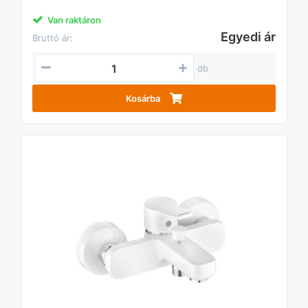
Van raktáron
Egyedi ár
Bruttó ár:
db
Kosárba