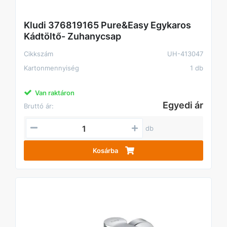
Kludi 376819165 Pure&Easy Egykaros
Kádtöltő- Zuhanycsap
Cikkszám
UH-413047
Kartonmennyiség
1 db
Van raktáron
Egyedi ár
Bruttó ár:
db
Kosárba