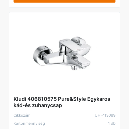
Kludi 406810575 Pure&Style Egykaros
kád-és zuhanycsap
Cikkszám
UH-413089
Kartonmennyiség
1 db