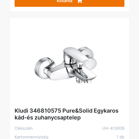
Kosárba
Kludi 346810575 Pure&Solid Egykaros
kád-és zuhanycsaptelep
Cikkszám
UH-413008
Kartonmennyiség
1 db