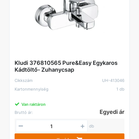
Kludi 376810565 Pure&Easy Egykaros
Kádtöltő- Zuhanycsap
Cikkszám
UH-413046
Kartonmennyiség
1 db
Van raktáron
Egyedi ár
Bruttó ár:
db