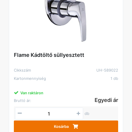
Flame Kádtöltő süllyesztett
Cikkszám
UH-589022
Kartonmennyiség
1 db
Van raktáron
Egyedi ár
Bruttó ár:
db
Kosárba