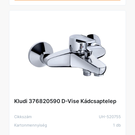
Kludi 376820590 D-Vise Kádcsaptelep
Cikkszám
UH-520755
Kartonmennyiség
1 db