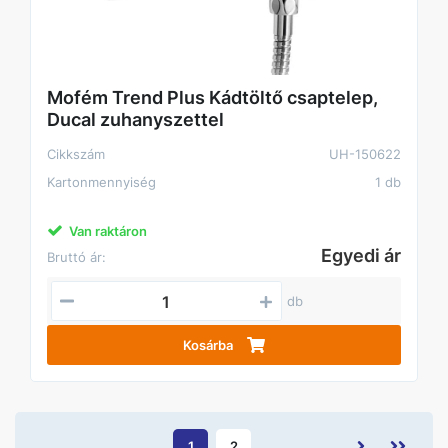
Mofém Trend Plus Kádtöltő csaptelep,
Ducal zuhanyszettel
Cikkszám
UH-150622
Kartonmennyiség
1 db
Van raktáron
Egyedi ár
Bruttó ár:
db
Kosárba
1
2