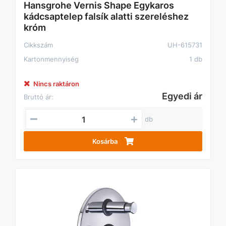
Hansgrohe Vernis Shape Egykaros
kádcsaptelep falsík alatti szereléshez
króm
Cikkszám
UH-615731
Kartonmennyiség
1 db
Nincs raktáron
Egyedi ár
Bruttó ár:
db
Kosárba