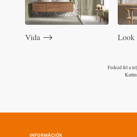
Vida
Look
⟶
Fedezd fel a tel
Kattin
INFORMÁCIÓK