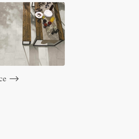
ace
⟶