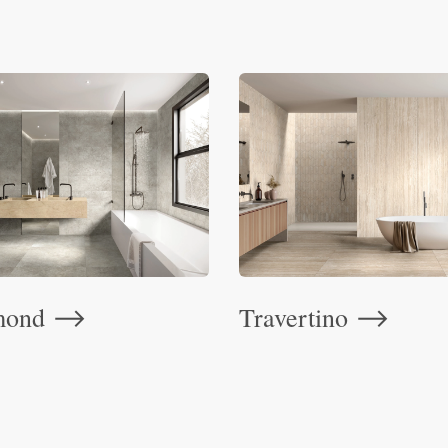
mond
Travertino
⟶
⟶