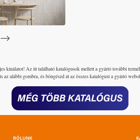
⟶
jes kínálatot! Az itt található katalógusok mellett a gyártó további termé
ts az alábbi gombra, és böngészd át az összes katalógust a gyártó webo
RÓLUNK
K