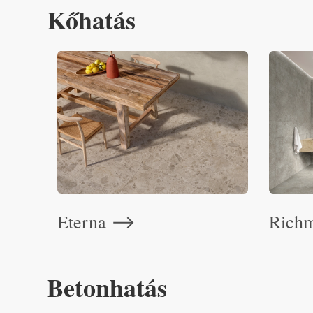
Kőhatás
Eterna
Rich
⟶
Betonhatás