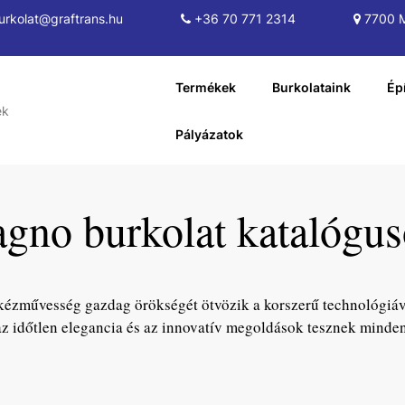
rkolat@graftrans.hu
+36 70 771 2314
7700 M
Termékek
Burkolataink
Ép
Pályázatok
gno burkolat katalógu
kézművesség gazdag örökségét ötvözik a korszerű technológiával
 az időtlen elegancia és az innovatív megoldások tesznek minden 