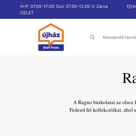
H-P: 07.00-17:00 Szo: 07.00-12.00 V: Zárva
bu
ÜZLET
Ra
A Ragno burkolatai az olasz 
Fedezd fel kollekcióikat, ahol