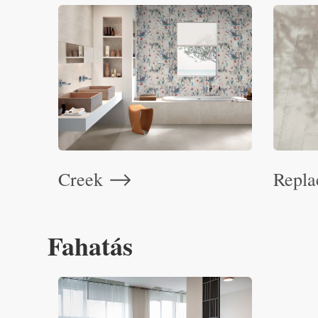
Creek
Repl
⟶
Fahatás