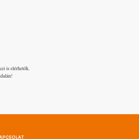
kei is elérhetők.
ldalán!
APCSOLAT