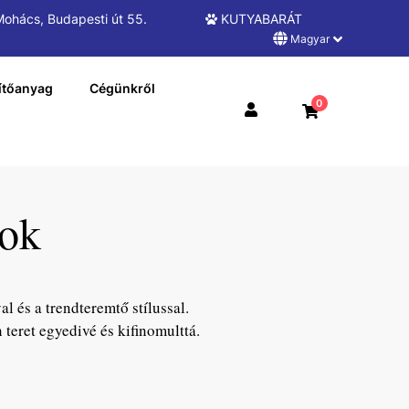
ohács, Budapesti út 55.
KUTYABARÁT
Magyar
ítőanyag
Cégünkről
0
sok
 és a trendteremtő stílussal.
teret egyedivé és kifinomulttá.