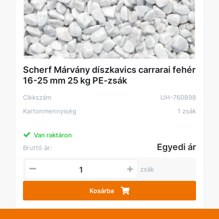
Scherf Márvány díszkavics carrarai fehér
16-25 mm 25 kg PE-zsák
Cikkszám
UH-760898
Kartonmennyiség
1 zsák
Van raktáron
Egyedi ár
Bruttó ár:
zsák
Kosárba