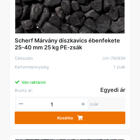
Scherf Márvány díszkavics ébenfekete
25-40 mm 25 kg PE-zsák
Cikkszám
UH-760939
Kartonmennyiség
1 zsák
Van raktáron
Egyedi ár
Bruttó ár:
zsák
Kosárba