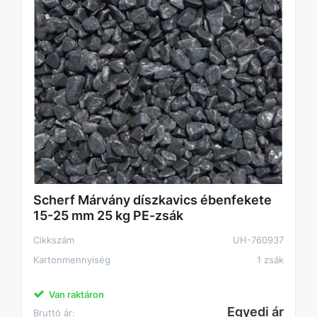
Scherf Márvány díszkavics ébenfekete
15-25 mm 25 kg PE-zsák
Cikkszám
UH-760937
Kartonmennyiség
1 zsák
Van raktáron
Egyedi ár
Bruttó ár: