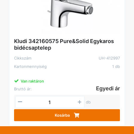
Kludi 342160575 Pure&Solid Egykaros
bidécsaptelep
Cikkszám
UH-412997
Kartonmennyiség
1 db
Van raktáron
Egyedi ár
Bruttó ár:
db
Kosárba