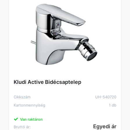
Kludi Active Bidécsaptelep
Cikkszám
UH-540720
Kartonmennyiség
1 db
Van raktáron
Egyedi ár
Bruttó ár: