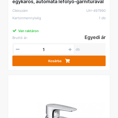
egykaros, automata lefolyó-garnitúrával
Cikkszám
UH-497990
Kartonmennyiség
1 db
Van raktáron
Egyedi ár
Bruttó ár:
db
Kosárba