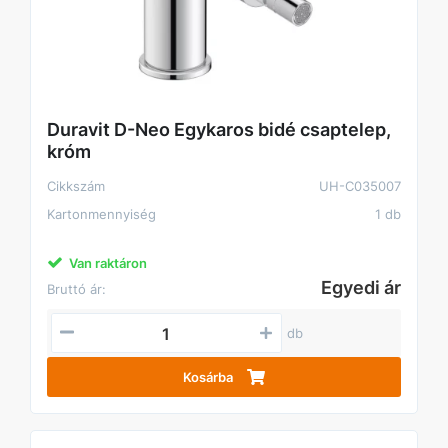
Duravit D-Neo Egykaros bidé csaptelep,
króm
Cikkszám
UH-C035007
Kartonmennyiség
1 db
Van raktáron
Egyedi ár
Bruttó ár:
db
Kosárba