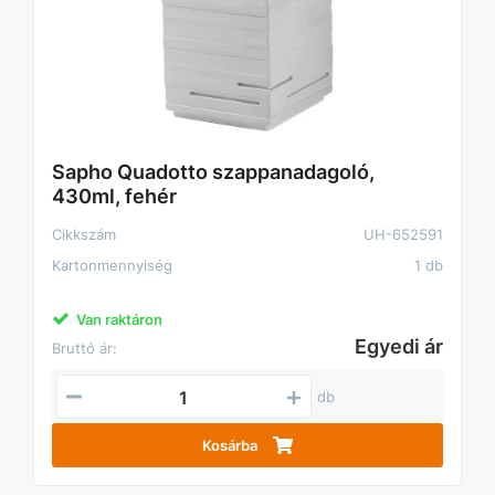
Sapho Quadotto szappanadagoló,
430ml, fehér
Cikkszám
UH-652591
Kartonmennyiség
1 db
Van raktáron
Egyedi ár
Bruttó ár:
db
Kosárba