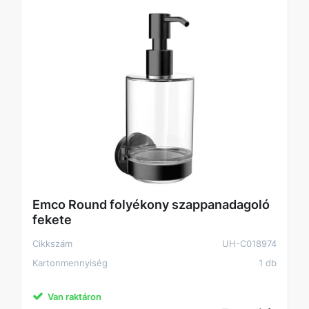
Emco Round folyékony szappanadagoló
fekete
Cikkszám
UH-C018974
Kartonmennyiség
1 db
Van raktáron