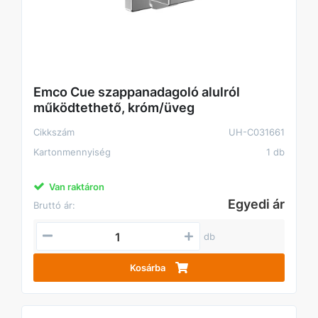
Emco Cue szappanadagoló alulról
működtethető, króm/üveg
Cikkszám
UH-C031661
Kartonmennyiség
1 db
Van raktáron
Egyedi ár
Bruttó ár:
db
Kosárba