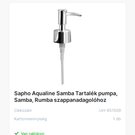
Sapho Aqualine Samba Tartalék pumpa,
Samba, Rumba szappanadagolóhoz
Cikkszám
UH-651509
Kartonmennyiség
1 db
Van raktáron