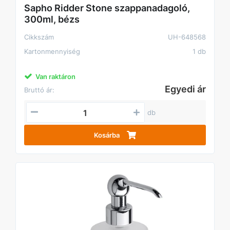
Sapho Ridder Stone szappanadagoló,
300ml, bézs
Cikkszám
UH-648568
Kartonmennyiség
1 db
Van raktáron
Egyedi ár
Bruttó ár:
db
Kosárba