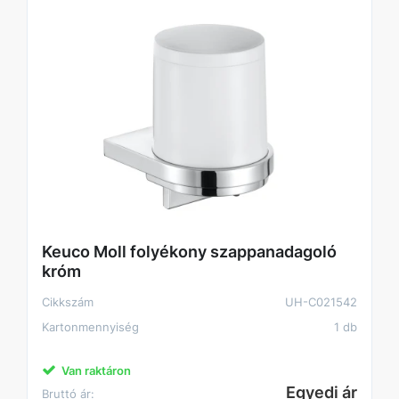
Keuco Moll folyékony szappanadagoló
króm
Cikkszám
UH-C021542
Kartonmennyiség
1 db
Van raktáron
Egyedi ár
Bruttó ár: