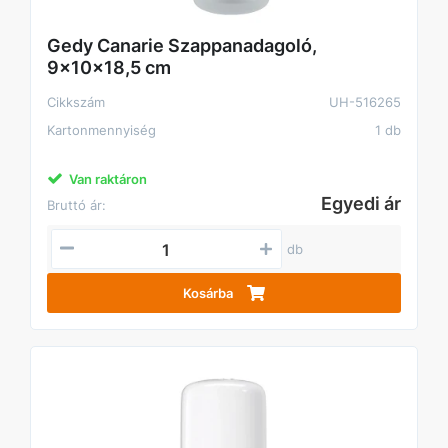
Gedy Canarie Szappanadagoló,
9x10x18,5 cm
Cikkszám
UH-516265
Kartonmennyiség
1 db
Van raktáron
Egyedi ár
Bruttó ár:
db
Kosárba