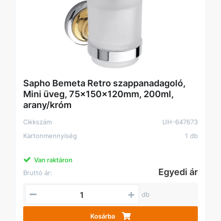
Sapho Bemeta Retro szappanadagoló,
Mini üveg, 75x150x120mm, 200ml,
arany/króm
Cikkszám
UH-647673
Kartonmennyiség
1 db
Van raktáron
Egyedi ár
Bruttó ár:
db
Kosárba