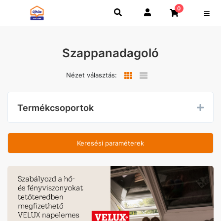
0
Szappanadagoló
Nézet választás:
Termékcsoportok
Keresési paraméterek