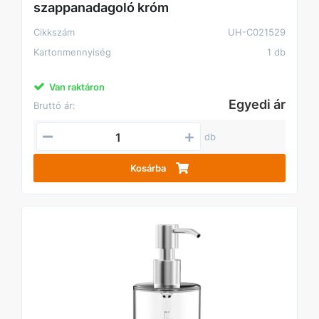
szappanadagoló króm
Cikkszám
UH-C021529
Kartonmennyiség
1 db
Van raktáron
Egyedi ár
Bruttó ár:
db
Kosárba