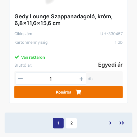
Gedy Lounge Szappanadagoló, króm,
6,8x11,6x15,6 cm
Cikkszám
UH-330457
Kartonmennyiség
1 db
Van raktáron
Egyedi ár
Bruttó ár:
db
Kosárba
1
2