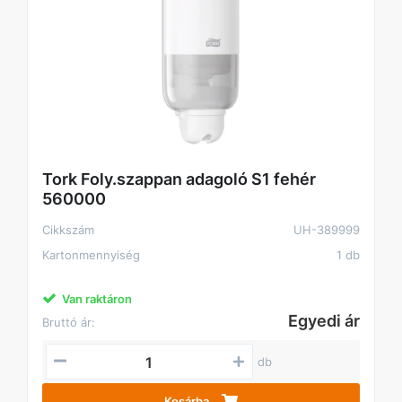
Tork Foly.szappan adagoló S1 fehér
560000
Cikkszám
UH-389999
Kartonmennyiség
1 db
Van raktáron
Egyedi ár
Bruttó ár:
db
Kosárba