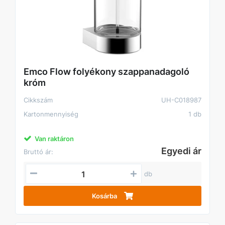
Emco Flow folyékony szappanadagoló
króm
Cikkszám
UH-C018987
Kartonmennyiség
1 db
Van raktáron
Egyedi ár
Bruttó ár:
db
Kosárba