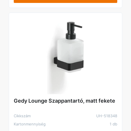
Gedy Lounge Szappantartó, matt fekete
Cikkszám
UH-518348
Kartonmennyiség
1 db