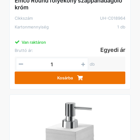
Emco Round folyékony szappanadagoló
króm
Cikkszám
UH-C018964
Kartonmennyiség
1 db
Van raktáron
Egyedi ár
Bruttó ár:
db
Kosárba