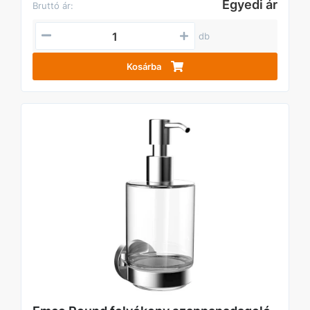
Egyedi ár
Bruttó ár:
db
Kosárba