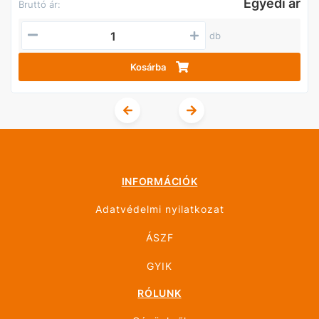
Egyedi ár
Bruttó ár:
db
Kosárba
INFORMÁCIÓK
Adatvédelmi nyilatkozat
ÁSZF
GYIK
RÓLUNK