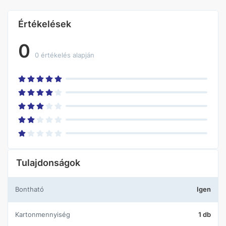
Értékelések
0
0 értékelés alapján
Tulajdonságok
Bontható
Igen
Kartonmennyiség
1 db