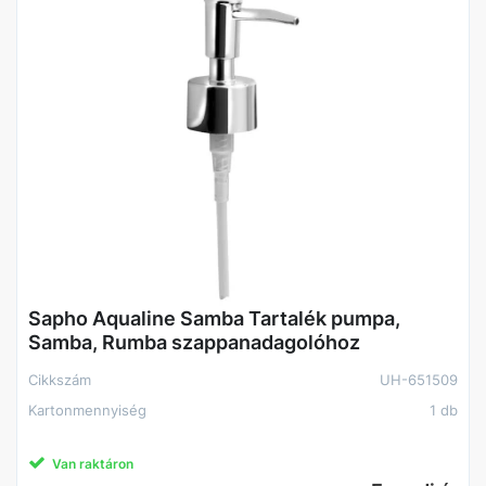
Sapho Aqualine Samba Tartalék pumpa,
Samba, Rumba szappanadagolóhoz
Cikkszám
UH-651509
Kartonmennyiség
1 db
Van raktáron