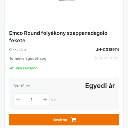
Emco Round folyékony szappanadagoló
fekete
Cikkszám
UH-C018974
Termékelégedettség
Van raktáron
Egyedi ár
Bruttó ár:
db
Kosárba