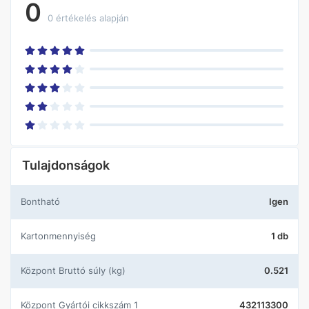
0
0 értékelés alapján
Tulajdonságok
Bontható
Igen
Kartonmennyiség
1 db
központ Bruttó súly (kg)
0.521
központ Gyártói cikkszám 1
432113300