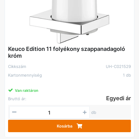
Keuco Edition 11 folyékony szappanadagoló
króm
Cikkszám
UH-C021529
Kartonmennyiség
1 db
Van raktáron
Egyedi ár
Bruttó ár:
db
Kosárba