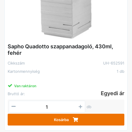
Sapho Quadotto szappanadagoló, 430ml,
fehér
Cikkszám
UH-652591
Kartonmennyiség
1 db
Van raktáron
Egyedi ár
Bruttó ár:
db
Kosárba