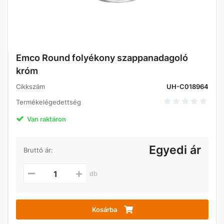
Emco Round folyékony szappanadagoló
króm
Cikkszám
UH-C018964
Termékelégedettség
Van raktáron
Egyedi ár
Bruttó ár:
db
Kosárba