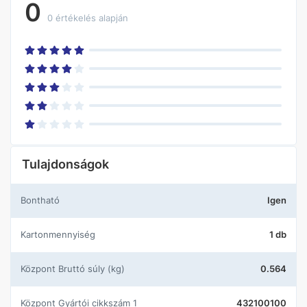
0
0 értékelés alapján
Tulajdonságok
Bontható
Igen
Kartonmennyiség
1 db
központ Bruttó súly (kg)
0.564
központ Gyártói cikkszám 1
432100100