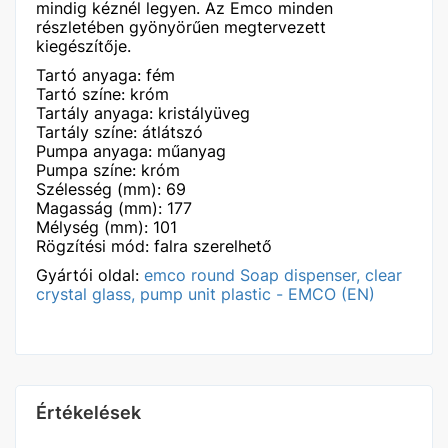
mindig kéznél legyen. Az Emco minden
részletében gyönyörűen megtervezett
kiegészítője.
Tartó anyaga: fém
Tartó színe: króm
Tartály anyaga: kristályüveg
Tartály színe: átlátszó
Pumpa anyaga: műanyag
Pumpa színe: króm
Szélesség (mm): 69
Magasság (mm): 177
Mélység (mm): 101
Rögzítési mód: falra szerelhető
Gyártói oldal:
emco round Soap dispenser, clear
crystal glass, pump unit plastic - EMCO (EN)
Értékelések