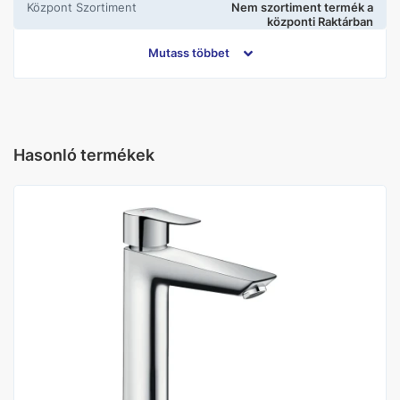
központ Szortiment
Nem szortiment termék a
központi Raktárban
Mutass többet
Gyártó
Hansgrohe
Elhelyezés
Álló
Hasonló termékek
Leeresztőszelep
Automata leeresztővel
Szín
Króm