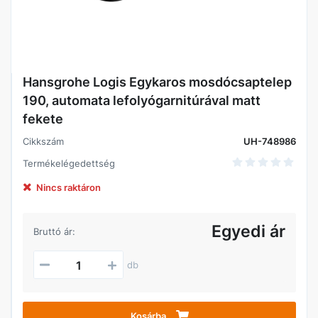
Hansgrohe Logis Egykaros mosdócsaptelep
190, automata lefolyógarnitúrával matt
fekete
Cikkszám
UH-748986
Termékelégedettség
Nincs raktáron
Egyedi ár
Bruttó ár:
db
Kosárba