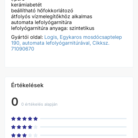
kerámiabetét
beállítható hőfokkorlátozó
átfolyós vízmelegítőkhöz alkalmas
automata lefolyógarnitúra
lefolyógarnitúra anyaga: szintetikus
Gyártói oldal:
Logis, Egykaros mosdócsaptelep
190, automata lefolyógarnitúrával, Cikksz.
71090670
Értékelések
0
0 értékelés alapján