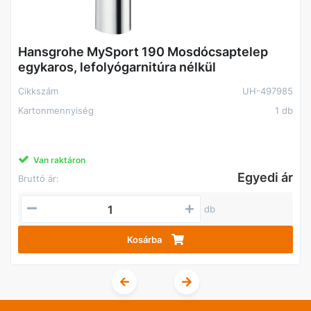
Hansgrohe MySport 190 Mosdócsaptelep
egykaros, lefolyógarnitúra nélkül
Cikkszám
UH-497985
Kartonmennyiség
1 db
Van raktáron
Egyedi ár
Bruttó ár:
db
Kosárba