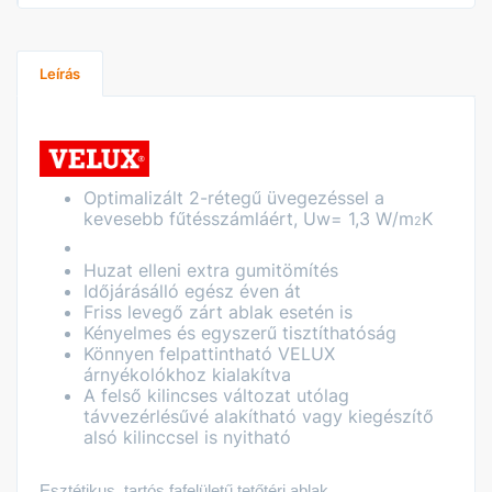
Leírás
Optimalizált 2-rétegű üvegezéssel a
kevesebb fűtésszámláért, Uw= 1,3 W/m
K
2
Huzat elleni extra gumitömítés
Időjárásálló egész éven át
Friss levegő zárt ablak esetén is
Kényelmes és egyszerű tisztíthatóság
Könnyen felpattintható VELUX
árnyékolókhoz kialakítva
A felső kilincses változat utólag
távvezérlésűvé alakítható vagy kiegészítő
alsó kilinccsel is nyitható
Esztétikus, tartós fafelületű tetőtéri ablak.