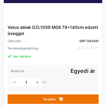
Velux ablak GZL1059 M08 78*140cm edzett
üveggel
Cikkszám
GRT-002341
Termékelégedettség
Van raktáron
Egyedi ár
Bruttó ár:
db
Kosárba