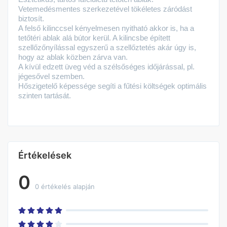
Vetemedésmentes szerkezetével tökéletes záródást
biztosít.
A felső kilinccsel kényelmesen nyitható akkor is, ha a
tetőtéri ablak alá bútor kerül. A kilincsbe épített
szellőzőnyílással egyszerű a szellőztetés akár úgy is,
hogy az ablak közben zárva van.
A kívül edzett üveg véd a szélsőséges időjárással, pl.
jégesővel szemben.
Hőszigetelő képessége segíti a fűtési költségek optimális
szinten tartását.
Értékelések
0
0 értékelés alapján