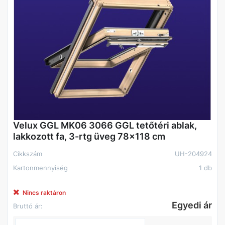
Velux GGL MK06 3066 GGL tetőtéri ablak,
lakkozott fa, 3-rtg üveg 78x118 cm
Cikkszám
UH-204924
Kartonmennyiség
1 db
Nincs raktáron
Egyedi ár
Bruttó ár: