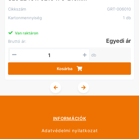
Cikkszám
GRT-006010
Kartonmennyiség
1 db
Van raktáron
Egyedi ár
Bruttó ár:
db
Kosárba
INFORMÁCIÓK
Adatvédelmi nyilatkozat