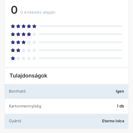
0
0 értékelés alapján
Tulajdonságok
Bontható
Igen
Kartonmennyiség
1 db
Gyártó
Eterno Ivica