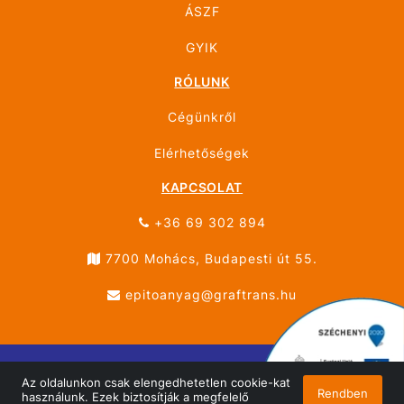
ÁSZF
GYIK
RÓLUNK
Cégünkről
Elérhetőségek
KAPCSOLAT
+36 69 302 894
7700 Mohács, Budapesti út 55.
epitoanyag@graftrans.hu
Az oldalunkon csak elengedhetetlen cookie-kat
© ÚJHÁZ GRÁF TRANS MOHÁCS 2026 Minden jog
Rendben
használunk. Ezek biztosítják a megfelelő