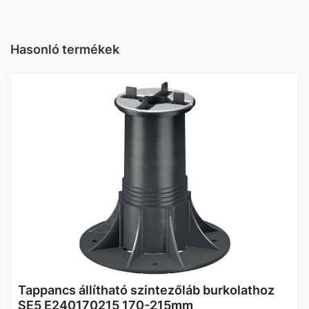
Hasonló termékek
Tappancs állítható szintezőláb burkolathoz
SE5 E240170215 170-215mm