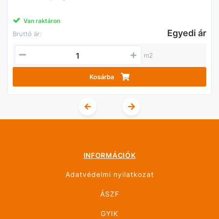
Van raktáron
Egyedi ár
Bruttó ár:
m2
Kosárba
INFORMÁCIÓK
Adatvédelmi nyilatkozat
ÁSZF
GYIK