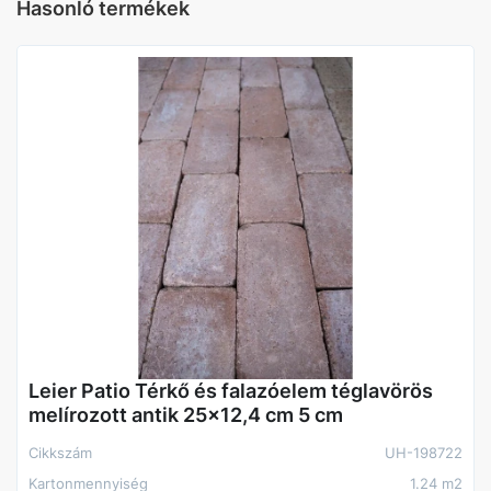
Hasonló termékek
központ Gyártói cikkszám 1
ME8NS
központ Cikkpár
UH-003247;UH-436244
központ Szortiment
Nem szortiment termék a
központi Raktárban
Vastagság
8 cm
Leier Patio Térkő és falazóelem téglavörös
melírozott antik 25x12,4 cm 5 cm
Cikkszám
UH-198722
Kartonmennyiség
1.24 m2