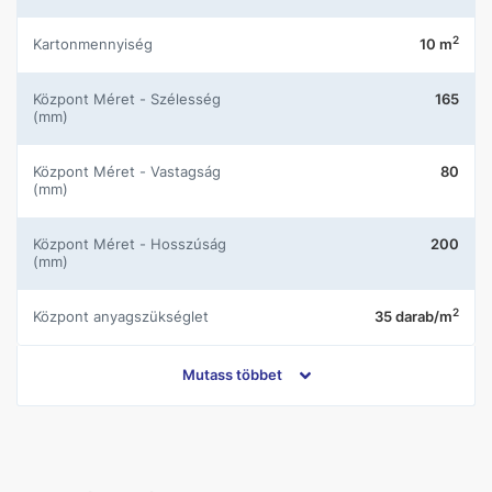
2
Kartonmennyiség
10 m
központ Méret - Szélesség
165
(mm)
központ Méret - Vastagság
80
(mm)
központ Méret - Hosszúság
200
(mm)
2
központ anyagszükséglet
35 darab/m
központ Nettó súly (kg)
180
Mutass többet
központ Térfogat
0.0924
központ Szín
szürke