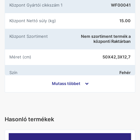
központ Gyártói cikkszám 1
WF00041
központ Nettó súly (kg)
15.00
központ Szortiment
Nem szortiment termék a
központi Raktárban
Méret (cm)
50X42,3X12,7
Szín
Fehér
Mutass többet
Gyártó
Wellis
Rögzítés módja
Pultra szerelhető
Hasonló termékek
Csaplyuk
Középen