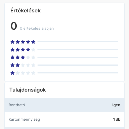
Értékelések
0
0 értékelés alapján
Tulajdonságok
Bontható
Igen
Kartonmennyiség
1 db