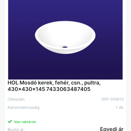
HOL Mosdó kerek, fehér, csn., pultra,
430x430x145 7433063487405
Cikkszám
GRT-010613
Kartonmennyiség
1 db
Van raktáron
Egyedi ár
Bruttó ár: