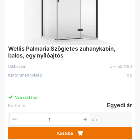
Wellis Palmaria Szögletes zuhanykabin,
balos, egy nyílóajtós
Cikkszám
UH-524180
Kartonmennyiség
1 db
Van raktáron
Egyedi ár
Bruttó ár:
db
Kosárba