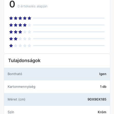
0
0 értékelés alapján
Tulajdonságok
Bontható
Igen
Kartonmennyiség
1 db
Méret (cm)
90X90X185
Szín
Króm