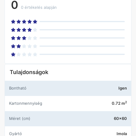
0
0 értékelés alapján
Tulajdonságok
Bontható
Igen
2
Kartonmennyiség
0.72 m
Méret (cm)
60x60
Gyártó
Imola