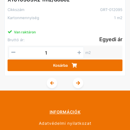
Cikkszám
GRT-012095
Kartonmennyiség
1 m2
Van raktáron
Egyedi ár
Bruttó ár:
m2
Kosárba
INFORMÁCIÓK
Adatvédelmi nyilatkozat