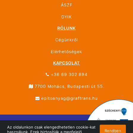
ÁSZF
GYIK
RÓLUNK
Cégünkről
Elérhetőségek
KAPCSOLAT
+36 69 302 894
7700 Mohács, Budapesti út 55.
epitoanyag@graftrans.hu
Az oldalunkon csak elengedhetetlen cookie-kat
© ÚJHÁZ GRÁF TRANS MOHÁCS 2026 Minden jog
Rendben
használunk. Ezek biztosítják a megfelelő