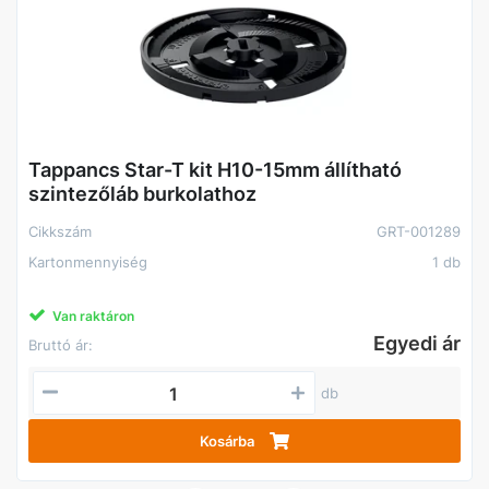
Tappancs Star-T kit H10-15mm állítható
szintezőláb burkolathoz
Cikkszám
GRT-001289
Kartonmennyiség
1 db
Van raktáron
Egyedi ár
Bruttó ár:
db
Kosárba