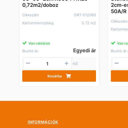
0,72m2/doboz
2cm-es
50A/R
Cikkszám
GRT-012065
Cikkszám
Kartonmennyiség
0.72 m2
Kartonme
Van raktáron
Van ra
Egyedi ár
Bruttó ár:
Bruttó ár:
m2
Kosárba
INFORMÁCIÓK