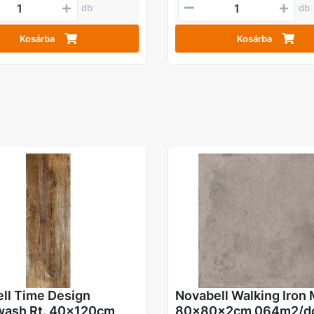
db
db
Kosárba
Kosárba
ll Time Design
Novabell Walking Iron
wash Rt. 40x120cm
80x80x2cm 064m2/d