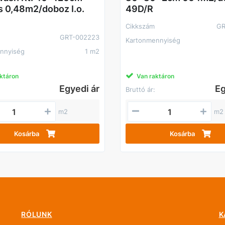
 0,48m2/doboz I.o.
49D/R
Cikkszám
GR
GRT-002223
Kartonmennyiség
nnyiség
1 m2
ktáron
Van raktáron
Egyedi ár
Eg
Bruttó ár:
m2
m2
Kosárba
Kosárba
RÓLUNK
K