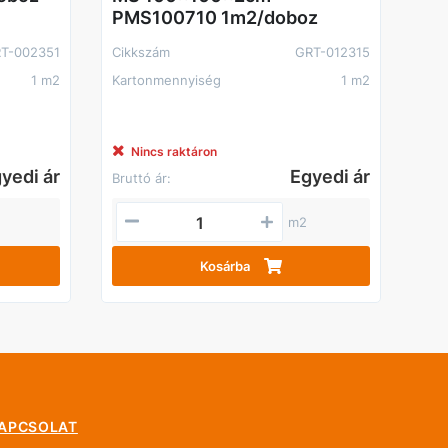
PMS100710 1m2/doboz
T-002351
Cikkszám
GRT-012315
1 m2
Kartonmennyiség
1 m2
Nincs raktáron
yedi ár
Egyedi ár
Bruttó ár:
m2
Kosárba
APCSOLAT