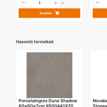
db
Kosárba
Hasonló termékek
Porcelaingres Dune Shadow
Novabe
60x60x2cm X600441X20
Stone