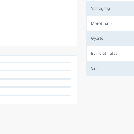
Vastagság
Méret (cm)
Gyártó
Burkolat hatás
Szín