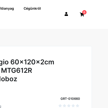
ítőanyag
Cégünkről
0
igio 60x120x2cm
ly MTG612R
doboz
GRT-010660
g