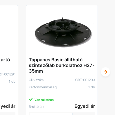
tartó
Tappancs Basic állítható
Ta
szintezőláb burkolathoz H27-
H.
35mm
RT-001291
Cik
Cikkszám
GRT-001293
1 db
Kar
Kartonmennyiség
1 db
Van raktáron
yedi ár
Egyedi ár
Bruttó ár:
Brut