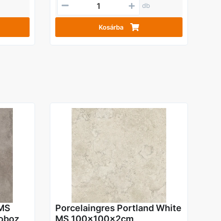
db
Kosárba
 MS
Porcelaingres Portland White
oboz
MS 100x100x2cm