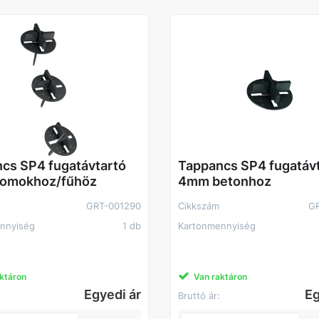
cs SP4 fugatávtartó
Tappancs SP4 fugatáv
omokhoz/fűhöz
4mm betonhoz
GRT-001290
Cikkszám
G
nnyiség
1 db
Kartonmennyiség
ktáron
Van raktáron
Egyedi ár
Eg
Bruttó ár: