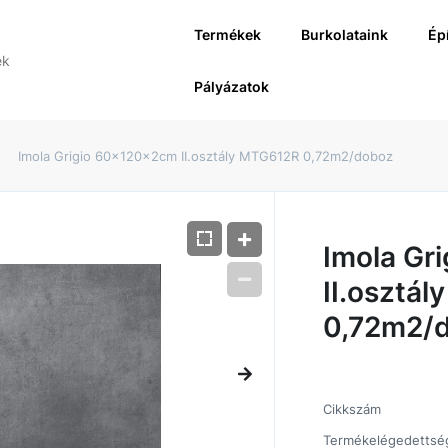
Termékek
Burkolataink
Ép
Pályázatok
Imola Grigio 60x120x2cm II.osztály MTG612R 0,72m2/doboz
Imola Gr
II.osztá
0,72m2/
Cikkszám
Termékelégedettsé